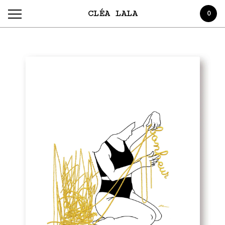
CLÉA LALA
0