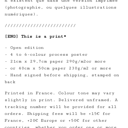
n’existent que dans une version imprimée
(photographie, ou quelques illustrations
numériques).
/////////////////////////
[ENG] This is a print*
- Open edition
- 4 to 6-colour process poster
- 21cm x 29,7cm paper 290g/m2or more
- or 40cm x 50cm paper 230g/m2 or more
- Hand signed before shipping, stamped on
back
Printed in France. Colour tone may vary
slightly in print. Delivered unframed. A
tracking number will be provided for all
orders. Shipping fees will be +15€ for
France, +20€ Europe or +50€ for other
countries, whether you order one or more