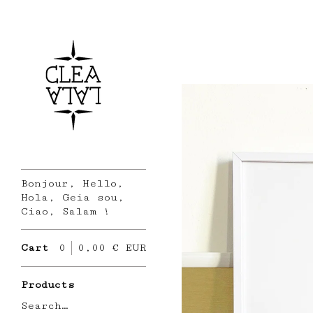
Bonjour, Hello,
Hola, Geia sou,
Ciao, Salam !
Cart
0
0,00
€
EUR
Products
Search…