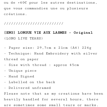
ou de +40€ pour les autres destinations,
que vous commandiez une ou plusieurs
créations.
/////////////////////////
[ENG] LONGUE VIE AUX LARMES - Original
(LONG LIVE TEARS)
- Paper size: 29,7cm x 21cm (A4) 224g
- Technique: Hand Embroidery with silver
thread on paper
- Size with thread : approx 45cm
- Unique piece
- Hand Signed
- Labelled on the back
- Delivered unframed
Please note that as my creations have been
heavily handled for several hours, there
are sometimes some small tears or marks.