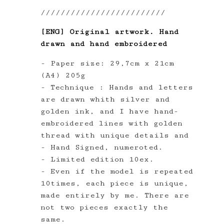
/////////////////////////
[ENG] Original artwork. Hand
drawn and hand embroidered
- Paper size: 29,7cm x 21cm
(A4) 205g
- Technique : Hands and letters
are drawn whith silver and
golden ink, and I have hand-
embroidered lines with golden
thread with unique details and
- Hand Signed, numeroted.
- Limited edition 10ex.
- Even if the model is repeated
10times, each piece is unique,
made entirely by me. There are
not two pieces exactly the
same.