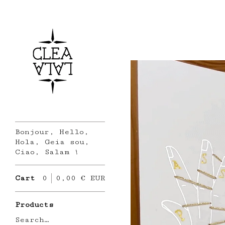
Bonjour, Hello,
Hola, Geia sou,
Ciao, Salam !
Cart
0
0,00
€
EUR
Products
Search…